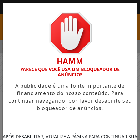
MENU
PSS COM VAGAS EM SEIS FUNÇÕES E SALÁRIOS QUE CHEGAM A R
HAMM
PARECE QUE VOCÊ USA UM BLOQUEADOR DE
ANÚNCIOS
A publicidade é uma fonte importante de
financiamento do nosso conteúdo. Para
continuar navegando, por favor desabilite seu
NOTÍCIAS
GERAL
bloqueador de anúncios.
Ex-vereador Adão Nunes é Cidadão
Honorário de CDS
Na sexta-feira (10), em Sessão Solene
APÓS DESABILITAR, ATUALIZE A PÁGINA PARA CONTINUAR SUA
realizada no Plenário da Câmara de