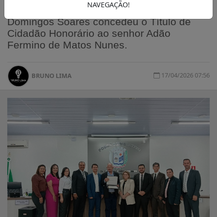
NAVEGAÇÃO!
Vereadores, o Poder Legislativo de Cel
Domingos Soares concedeu o Título de
Cidadão Honorário ao senhor Adão
Fermino de Matos Nunes.
17/04/2026 07:56
BRUNO LIMA