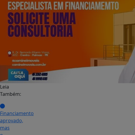
Leia
Também:
Financiamento
aprovado,
mas