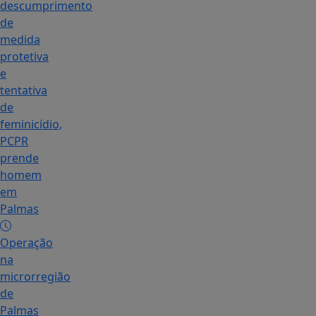
descumprimento
de
medida
protetiva
e
tentativa
de
feminicídio,
PCPR
prende
homem
em
Palmas
Operação
na
microrregião
de
Palmas