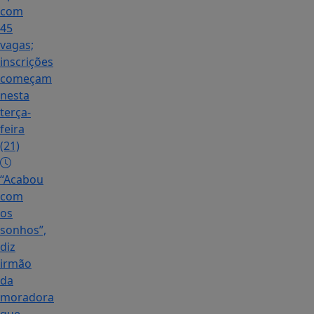
com
45
vagas;
inscrições
começam
nesta
terça-
feira
(21)
“Acabou
com
os
sonhos”,
diz
irmão
da
moradora