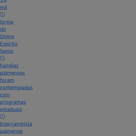
3,8
mil
Igreja
do
Divino
Espírito
Santo
Famílias
palmenses
foram
contempladas
com
programas
estaduais
Intercambista
palmense