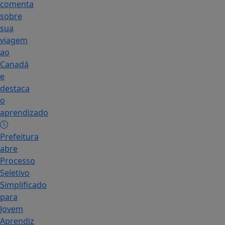
comenta
sobre
sua
viagem
ao
Canadá
e
destaca
o
aprendizado
Prefeitura
abre
Processo
Seletivo
Simplificado
para
Jovem
Aprendiz