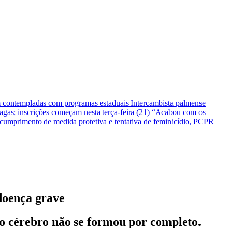
m contempladas com programas estaduais
Intercambista palmense
gas; inscrições começam nesta terça-feira (21)
“Acabou com os
umprimento de medida protetiva e tentativa de feminicídio, PCPR
doença grave
 o cérebro não se formou por completo.