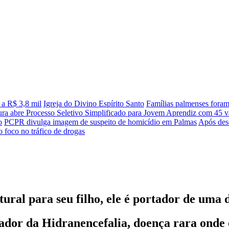
 a R$ 3,8 mil
Igreja do Divino Espírito Santo
Famílias palmenses fora
tura abre Processo Seletivo Simplificado para Jovem Aprendiz com 45 va
o
PCPR divulga imagem de suspeito de homicídio em Palmas
Após desc
 foco no tráfico de drogas
ral para seu filho, ele é portador de uma 
tador da Hidranencefalia, doença rara onde