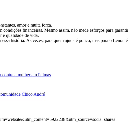
nstantes, amor e muita força.
m condições financeiras. Mesmo assim, não mede esforços para garanti
r e qualidade de vida.
 essa história. Às vezes, para quem ajuda é pouco, mas para o Lenon é
a contra a mulher em Palmas
à comunidade Chico André
m=website&utm_content=5922238&utm_source=social-shares