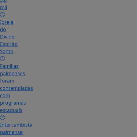
3,8
mil
Igreja
do
Divino
Espírito
Santo
Famílias
palmenses
foram
contempladas
com
programas
estaduais
Intercambista
palmense