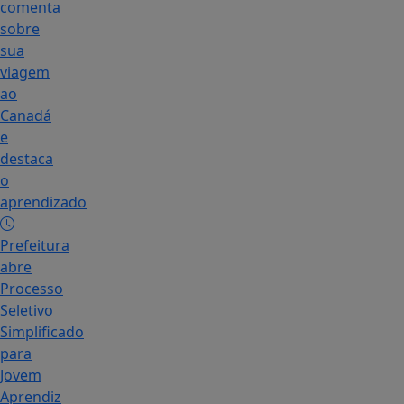
comenta
sobre
sua
viagem
ao
Canadá
e
destaca
o
aprendizado
Prefeitura
abre
Processo
Seletivo
Simplificado
para
Jovem
Aprendiz