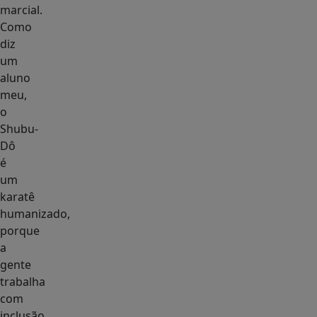
marcial.
Como
diz
um
aluno
meu,
o
Shubu-
Dô
é
um
karatê
humanizado,
porque
a
gente
trabalha
com
inclusão