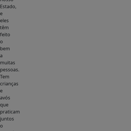
Estado,
e
eles
têm
feito
o
bem
a
muitas
pessoas.
Tem
crianças
e
avós
que
praticam
juntos
o