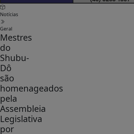
Notícias
Geral
Mestres
do
Shubu-
Dô
são
homenageados
pela
Assembleia
Legislativa
por