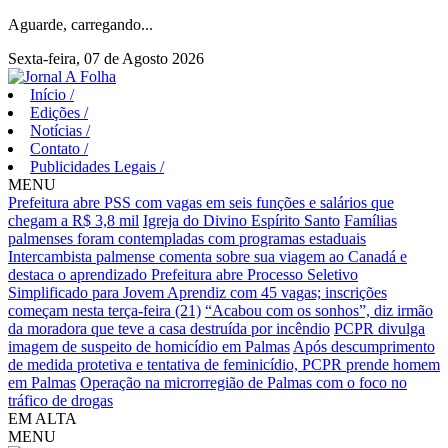
Aguarde, carregando...
Sexta-feira, 07 de Agosto 2026
Início
/
Edições
/
Notícias
/
Contato
/
Publicidades Legais
/
MENU
Prefeitura abre PSS com vagas em seis funções e salários que
chegam a R$ 3,8 mil
Igreja do Divino Espírito Santo
Famílias
palmenses foram contempladas com programas estaduais
Intercambista palmense comenta sobre sua viagem ao Canadá e
destaca o aprendizado
Prefeitura abre Processo Seletivo
Simplificado para Jovem Aprendiz com 45 vagas; inscrições
começam nesta terça-feira (21)
“Acabou com os sonhos”, diz irmão
da moradora que teve a casa destruída por incêndio
PCPR divulga
imagem de suspeito de homicídio em Palmas
Após descumprimento
de medida protetiva e tentativa de feminicídio, PCPR prende homem
em Palmas
Operação na microrregião de Palmas com o foco no
tráfico de drogas
EM ALTA
MENU