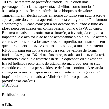
109 mil se referem ao precatório judicial. “Ela criou uma
personagem fictícia e se apresentava à vítima como funcionária
bancária para justificar transferências e bloqueios de valores.
Também foram abertas contas em nome do idoso sem autorização e
apenas parte do valor da aposentadoria era entregue a ele”, informou
a corporação. O caso começou a ser descoberto quando o filho do
idoso percebeu atrasos em contas básicas, como o IPVA do carro.
Em uma tentativa de confrontar a situação, a investigada chegou a
impedir que o avô fosse ao banco acompanhado do filho. De acordo
com os extratos bancários anexados ao inquérito, no mesmo dia em
que o precatório de R$ 123 mil foi depositado, a mulher transferiu
R$ 30 mil para sua conta e passou a sacar os valores de forma
fracionada. Apenas R$ 14 mil foram repassados ao idoso, e ela teria
informado a ele que o restante estaria “bloqueado” ou “investido”.
Ela foi indiciada pelo crime de estelionato majorado, por ter sido
cometido contra uma pessoa idosa e de forma contínua. Apesar das
acusações, a mulher negou os crimes durante o interrogatório. O
inquérito foi encaminhado ao Ministério Público para as
providências cabíveis.
Publicado por:
A Folha