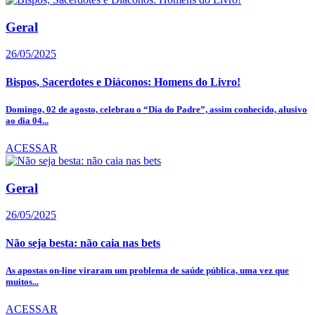
Geral
26/05/2025
Bispos, Sacerdotes e Diáconos: Homens do Livro!
Domingo, 02 de agosto, celebrau o “Dia do Padre”, assim conhecido, alusivo
ao dia 04...
ACESSAR
Geral
26/05/2025
Não seja besta: não caia nas bets
As apostas on-line viraram um problema de saúde pública, uma vez que
muitos...
ACESSAR