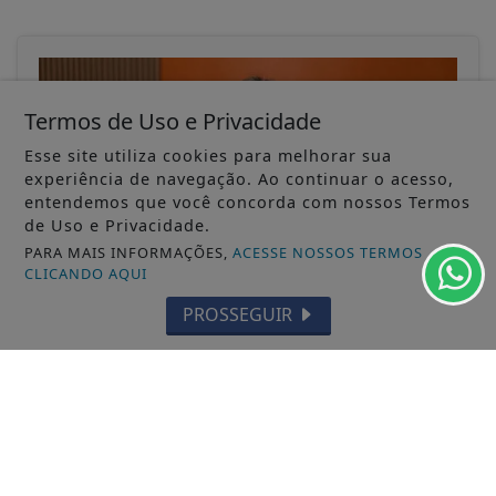
Termos de Uso e Privacidade
Esse site utiliza cookies para melhorar sua
experiência de navegação. Ao continuar o acesso,
entendemos que você concorda com nossos Termos
de Uso e Privacidade.
PARA MAIS INFORMAÇÕES,
ACESSE NOSSOS TERMOS
CLICANDO AQUI
PROSSEGUIR
02/04/2026
GERAL
Financiamento aprovado, mas o
vendedor ainda não recebeu? Entenda
por que isso...
Quando um cliente recebe a notícia de que o
financiamento imobiliário foi aprovado...