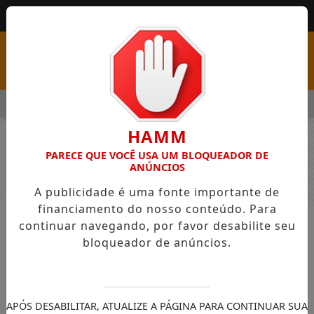
MENU
 COM VAGAS EM SEIS FUNÇÕES E SALÁRIOS QUE CHEGAM A R$ 
HAMM
PARECE QUE VOCÊ USA UM BLOQUEADOR DE
ANÚNCIOS
A publicidade é uma fonte importante de
financiamento do nosso conteúdo. Para
continuar navegando, por favor desabilite seu
NOTÍCIAS
GERAL
bloqueador de anúncios.
Novos bueiros e revitalização da
estrada do Iratim, departamento de
Obras realizou as melhorias
APÓS DESABILITAR, ATUALIZE A PÁGINA PARA CONTINUAR SUA