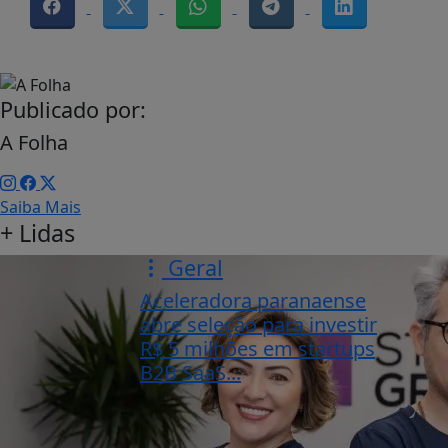
Publicado por:
A Folha
Saiba Mais
+ Lidas
Geral
Aceleradora paranaense
abre seleção para investir
R$ 5 milhões em startups
B2B SaaS...