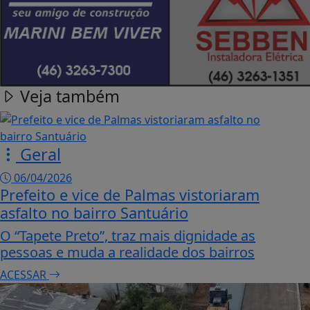
Veja também
Geral
06/04/2026
Prefeito e vice de Palmas vistoriaram
asfalto no bairro Santuário
O “Tapete Preto”, traz mais dignidade as
pessoas e muda a realidade dos bairros
ACESSAR