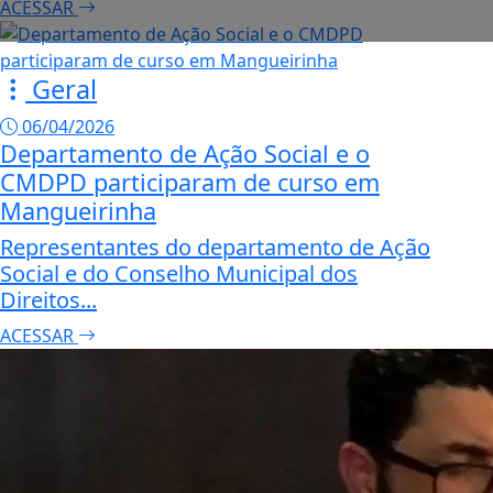
ACESSAR
Geral
06/04/2026
Departamento de Ação Social e o
CMDPD participaram de curso em
Mangueirinha
Representantes do departamento de Ação
Social e do Conselho Municipal dos
Direitos...
ACESSAR