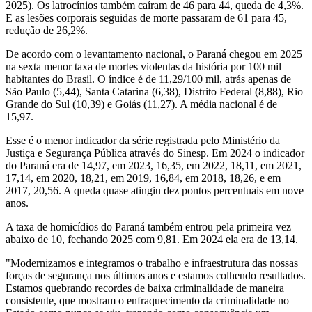
2025). Os latrocínios também caíram de 46 para 44, queda de 4,3%.
E as lesões corporais seguidas de morte passaram de 61 para 45,
redução de 26,2%.
De acordo com o levantamento nacional, o Paraná chegou em 2025
na sexta menor taxa de mortes violentas da história por 100 mil
habitantes do Brasil. O índice é de 11,29/100 mil, atrás apenas de
São Paulo (5,44), Santa Catarina (6,38), Distrito Federal (8,88), Rio
Grande do Sul (10,39) e Goiás (11,27). A média nacional é de
15,97.
Esse é o menor indicador da série registrada pelo Ministério da
Justiça e Segurança Pública através do Sinesp. Em 2024 o indicador
do Paraná era de 14,97, em 2023, 16,35, em 2022, 18,11, em 2021,
17,14, em 2020, 18,21, em 2019, 16,84, em 2018, 18,26, e em
2017, 20,56. A queda quase atingiu dez pontos percentuais em nove
anos.
A taxa de homicídios do Paraná também entrou pela primeira vez
abaixo de 10, fechando 2025 com 9,81. Em 2024 ela era de 13,14.
"Modernizamos e integramos o trabalho e infraestrutura das nossas
forças de segurança nos últimos anos e estamos colhendo resultados.
Estamos quebrando recordes de baixa criminalidade de maneira
consistente, que mostram o enfraquecimento da criminalidade no