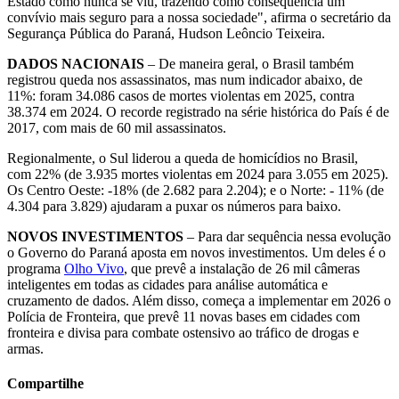
Estado como nunca se viu, trazendo como consequência um
convívio mais seguro para a nossa sociedade", afirma o secretário da
Segurança Pública do Paraná, Hudson Leôncio Teixeira.
DADOS NACIONAIS
– De maneira geral, o Brasil também
registrou queda nos assassinatos, mas num indicador abaixo, de
11%: foram 34.086 casos de mortes violentas em 2025, contra
38.374 em 2024. O recorde registrado na série histórica do País é de
2017, com mais de 60 mil assassinatos.
Regionalmente, o Sul liderou a queda de homicídios no Brasil,
com 22% (de 3.935 mortes violentas em 2024 para 3.055 em 2025).
Os Centro Oeste: -18% (de 2.682 para 2.204); e o Norte: - 11% (de
4.304 para 3.829) ajudaram a puxar os números para baixo.
NOVOS INVESTIMENTOS
– Para dar sequência nessa evolução
o Governo do Paraná aposta em novos investimentos. Um deles é o
programa
Olho Vivo
, que prevê a instalação de 26 mil câmeras
inteligentes em todas as cidades para análise automática e
cruzamento de dados. Além disso, começa a implementar em 2026 o
Polícia de Fronteira, que prevê 11 novas bases em cidades com
fronteira e divisa para combate ostensivo ao tráfico de drogas e
armas.
Compartilhe