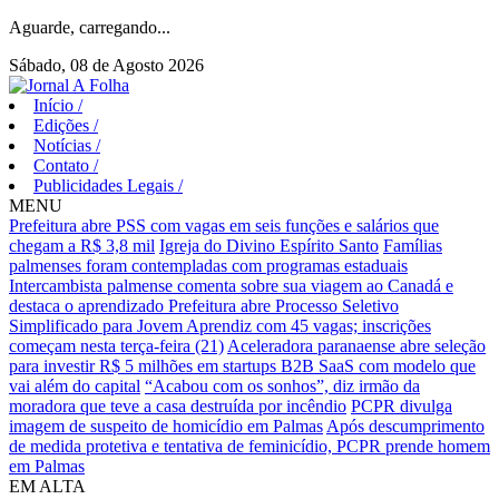
Aguarde, carregando...
Sábado, 08 de Agosto 2026
Início
/
Edições
/
Notícias
/
Contato
/
Publicidades Legais
/
MENU
Prefeitura abre PSS com vagas em seis funções e salários que
chegam a R$ 3,8 mil
Igreja do Divino Espírito Santo
Famílias
palmenses foram contempladas com programas estaduais
Intercambista palmense comenta sobre sua viagem ao Canadá e
destaca o aprendizado
Prefeitura abre Processo Seletivo
Simplificado para Jovem Aprendiz com 45 vagas; inscrições
começam nesta terça-feira (21)
Aceleradora paranaense abre seleção
para investir R$ 5 milhões em startups B2B SaaS com modelo que
vai além do capital
“Acabou com os sonhos”, diz irmão da
moradora que teve a casa destruída por incêndio
PCPR divulga
imagem de suspeito de homicídio em Palmas
Após descumprimento
de medida protetiva e tentativa de feminicídio, PCPR prende homem
em Palmas
EM ALTA