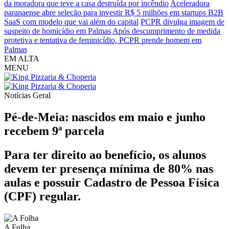
da moradora que teve a casa destruída por incêndio
Aceleradora
paranaense abre seleção para investir R$ 5 milhões em startups B2B
SaaS com modelo que vai além do capital
PCPR divulga imagem de
suspeito de homicídio em Palmas
Após descumprimento de medida
protetiva e tentativa de feminicídio, PCPR prende homem em
Palmas
EM ALTA
MENU
Notícias
Geral
Pé-de-Meia: nascidos em maio e junho
recebem 9ª parcela
Para ter direito ao benefício, os alunos
devem ter presença mínima de 80% nas
aulas e possuir Cadastro de Pessoa Física
(CPF) regular.
A Folha