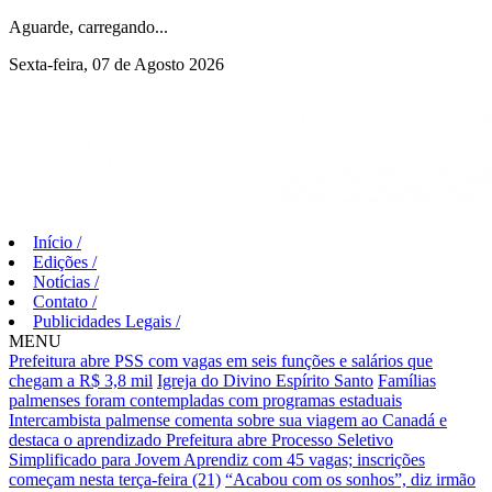
Aguarde, carregando...
Sexta-feira, 07 de Agosto 2026
Início
/
Edições
/
Notícias
/
Contato
/
Publicidades Legais
/
MENU
Prefeitura abre PSS com vagas em seis funções e salários que
chegam a R$ 3,8 mil
Igreja do Divino Espírito Santo
Famílias
palmenses foram contempladas com programas estaduais
Intercambista palmense comenta sobre sua viagem ao Canadá e
destaca o aprendizado
Prefeitura abre Processo Seletivo
Simplificado para Jovem Aprendiz com 45 vagas; inscrições
começam nesta terça-feira (21)
“Acabou com os sonhos”, diz irmão