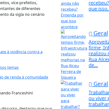
recebeu?
itos, vice-prefeitos,
que isso..
entantes de diferentes
ento da sigla no cenário
Geral
Aprovei
firme, In
e à violência contra a
realizou
Rua Alce
de...
rsos temas
ção de renda à comunidade
Geral
Trabalhar
ou viver 
trabalha
 discurso, destacou que sua