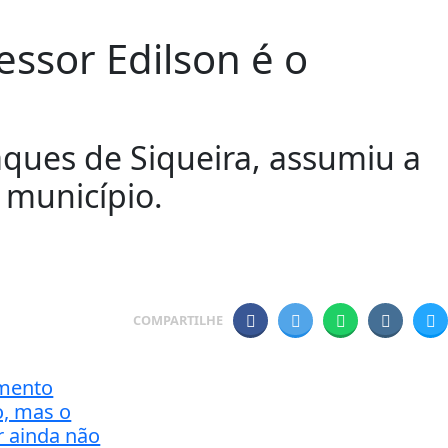
ssor Edilson é o
aques de Siqueira, assumiu a
 município.
COMPARTILHE
amento
, mas o
 ainda não