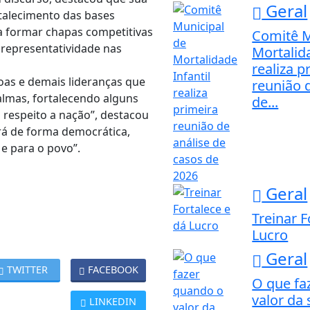
Geral
rtalecimento das bases
ra formar chapas competitivas
Comitê M
a representatividade nas
Mortalida
realiza p
oas e demais lideranças que
reunião 
lmas, fortalecendo alguns
de...
 respeito a nação”, destacou
erá de forma democrática,
 e para o povo”.
Geral
Treinar F
Lucro
Geral
TWITTER
FACEBOOK
O que fa
valor da 
LINKEDIN