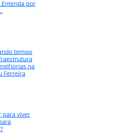
 Entenda por
.
tando tempo
fraestrutura
 melhorias na
u Ferreira
 para viver
para
r?