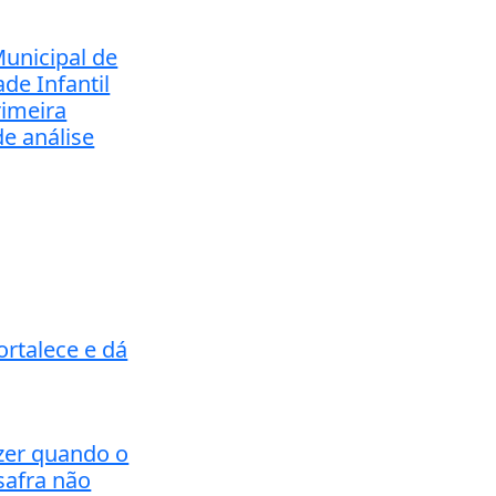
unicipal de
de Infantil
rimeira
de análise
ortalece e dá
zer quando o
safra não