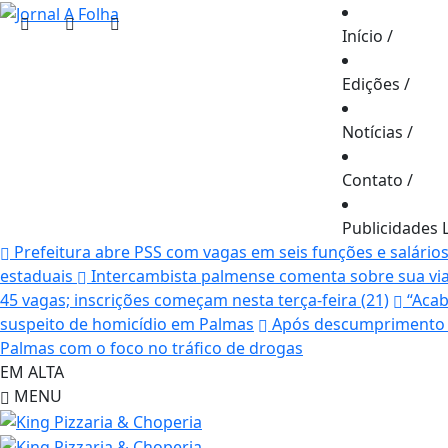
Início
/
Edições
/
Notícias
/
Contato
/
Publicidades 
Prefeitura abre PSS com vagas em seis funções e salário
estaduais
Intercambista palmense comenta sobre sua vi
45 vagas; inscrições começam nesta terça-feira (21)
“Acab
suspeito de homicídio em Palmas
Após descumprimento d
Palmas com o foco no tráfico de drogas
EM ALTA
MENU