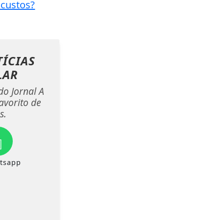
 custos?
ÍCIAS
LAR
do Jornal A
avorito de
s.
tsapp