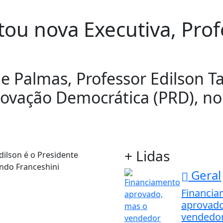
u nova Executiva, Profe
e Palmas, Professor Edilson T
novação Democrática (PRD), no
+ Lidas
nando Franceshini
Geral
Financi
aprovado
vendedor