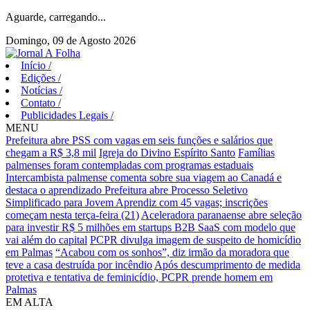
Aguarde, carregando...
Domingo, 09 de Agosto 2026
Início
/
Edições
/
Notícias
/
Contato
/
Publicidades Legais
/
MENU
Prefeitura abre PSS com vagas em seis funções e salários que
chegam a R$ 3,8 mil
Igreja do Divino Espírito Santo
Famílias
palmenses foram contempladas com programas estaduais
Intercambista palmense comenta sobre sua viagem ao Canadá e
destaca o aprendizado
Prefeitura abre Processo Seletivo
Simplificado para Jovem Aprendiz com 45 vagas; inscrições
começam nesta terça-feira (21)
Aceleradora paranaense abre seleção
para investir R$ 5 milhões em startups B2B SaaS com modelo que
vai além do capital
PCPR divulga imagem de suspeito de homicídio
em Palmas
“Acabou com os sonhos”, diz irmão da moradora que
teve a casa destruída por incêndio
Após descumprimento de medida
protetiva e tentativa de feminicídio, PCPR prende homem em
Palmas
EM ALTA