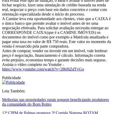
Para evitar esse tipo de situação, o ideal é avaliar o imóvel antes de
fechar negócio, fazer uma simulação de crédito baseada na renda
real, negociar o preço com base em dados concretos e contar com
orientação especializada desde o início do processo.
A Camine leva esta oportunidade aos clientes, visto que a CAIXA é
o único banco que permite avaliar o imóvel antes de ter uma
negociação efetivada. Para solicitar avaliação necessita entregar ao
CORRESPONDE CAIXA(que é a CAMINE IMÓVEIS) os
documentos do imóvel como por exemplo a Matrícula atualizada e
pagar uma taxa no valor de R$ 750 reais. Este valor no momento da
venda é ressarcido pela parte compradora.
Antes de comprar, vender ou investir em um imóvel, vale lembrar:
preço é negociação, financiamento é cálculo. Informação correta
evita prejuízo, economiza tempo e garante decisões mais seguras.
Assista o vídeo completo no Youtube -
https://www.youtube.com/watch?v=28bf6ZdTvGo
Publicidade
Leia Também:
Melhorias nas propriedades rurais seguem beneficiando produtores
da comunidade do Bom Retiro
12ª CIPM de Palmas promove 3ª Corrida Noturna ROTAM