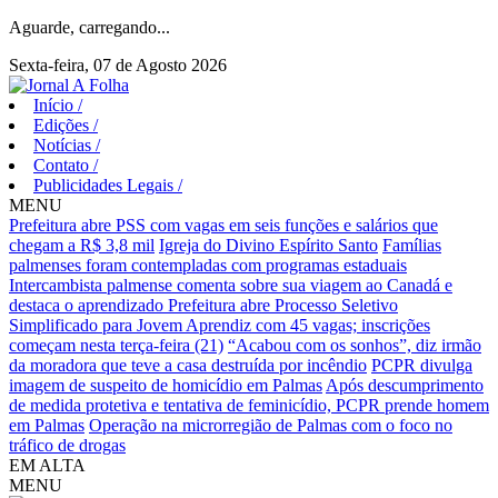
Aguarde, carregando...
Sexta-feira, 07 de Agosto 2026
Início
/
Edições
/
Notícias
/
Contato
/
Publicidades Legais
/
MENU
Prefeitura abre PSS com vagas em seis funções e salários que
chegam a R$ 3,8 mil
Igreja do Divino Espírito Santo
Famílias
palmenses foram contempladas com programas estaduais
Intercambista palmense comenta sobre sua viagem ao Canadá e
destaca o aprendizado
Prefeitura abre Processo Seletivo
Simplificado para Jovem Aprendiz com 45 vagas; inscrições
começam nesta terça-feira (21)
“Acabou com os sonhos”, diz irmão
da moradora que teve a casa destruída por incêndio
PCPR divulga
imagem de suspeito de homicídio em Palmas
Após descumprimento
de medida protetiva e tentativa de feminicídio, PCPR prende homem
em Palmas
Operação na microrregião de Palmas com o foco no
tráfico de drogas
EM ALTA
MENU