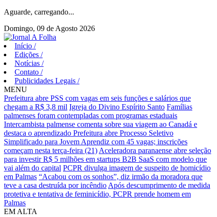
Aguarde, carregando...
Domingo, 09 de Agosto 2026
Início
/
Edições
/
Notícias
/
Contato
/
Publicidades Legais
/
MENU
Prefeitura abre PSS com vagas em seis funções e salários que
chegam a R$ 3,8 mil
Igreja do Divino Espírito Santo
Famílias
palmenses foram contempladas com programas estaduais
Intercambista palmense comenta sobre sua viagem ao Canadá e
destaca o aprendizado
Prefeitura abre Processo Seletivo
Simplificado para Jovem Aprendiz com 45 vagas; inscrições
começam nesta terça-feira (21)
Aceleradora paranaense abre seleção
para investir R$ 5 milhões em startups B2B SaaS com modelo que
vai além do capital
PCPR divulga imagem de suspeito de homicídio
em Palmas
“Acabou com os sonhos”, diz irmão da moradora que
teve a casa destruída por incêndio
Após descumprimento de medida
protetiva e tentativa de feminicídio, PCPR prende homem em
Palmas
EM ALTA