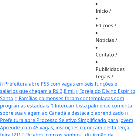
Início
/
Edições
/
Notícias
/
Contato
/
Publicidades
Legais
/
Prefeitura abre PSS com vagas em seis funções e
salários que chegam a R$ 3,8 mil
Igreja do Divino Espírito
Santo
Famílias palmenses foram contempladas com
programas estaduais
Intercambista palmense comenta
sobre sua viagem ao Canadá e destaca o aprendizado
Prefeitura abre Processo Seletivo Simplificado para Jovem
Aprendiz com 45 vagas; inscrições começam nesta terça-
feira (21)
“Acabou com os sonhos”, diz irmão da