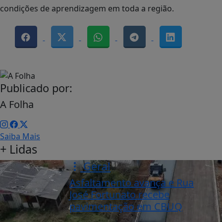
condições de aprendizagem em toda a região.
Publicado por:
A Folha
Saiba Mais
+ Lidas
Geral
Asfaltamento avança e Rua
José Fortunato recebe
pavimentação em CBUQ