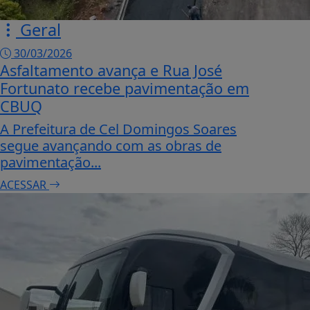
Geral
30/03/2026
Asfaltamento avança e Rua José
Fortunato recebe pavimentação em
CBUQ
A Prefeitura de Cel Domingos Soares
segue avançando com as obras de
pavimentação...
ACESSAR