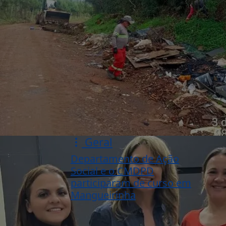
Geral
Departamento de Ação
Social e o CMDPD
participaram de curso em
Mangueirinha