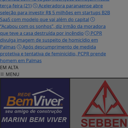
terça-feira (21)
Aceleradora paranaense abre
seleção para investir R$ 5 milhões em startups B2B
SaaS com modelo que vai além do capital
“Acabou com os sonhos”, diz irmão da moradora
que teve a casa destruída por incêndio
PCPR
divulga imagem de suspeito de homicídio em
Palmas
Após descumprimento de medida
protetiva e tentativa de feminicídio, PCPR prende
homem em Palmas
EM ALTA
MENU