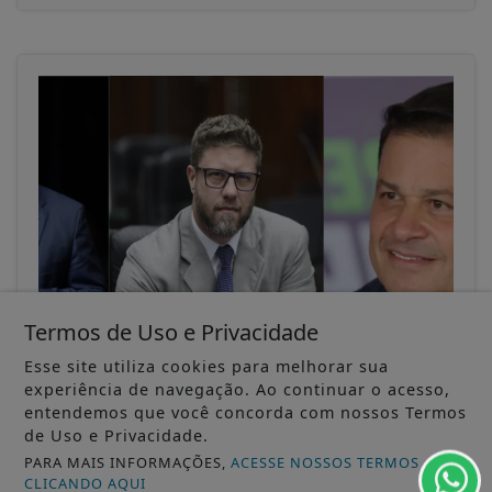
Termos de Uso e Privacidade
26/03/2026
GERAL
Aliança fechada: Rafael Greca será vice
Esse site utiliza cookies para melhorar sua
de Sandro Alex para disputa ao Governo
experiência de navegação. Ao continuar o acesso,
entendemos que você concorda com nossos Termos
do...
de Uso e Privacidade.
PSD e MDB fecharam uma aliança e o ex-prefeito
de Curitiba Rafael Greca será o...
PARA MAIS INFORMAÇÕES,
ACESSE NOSSOS TERMOS
CLICANDO AQUI