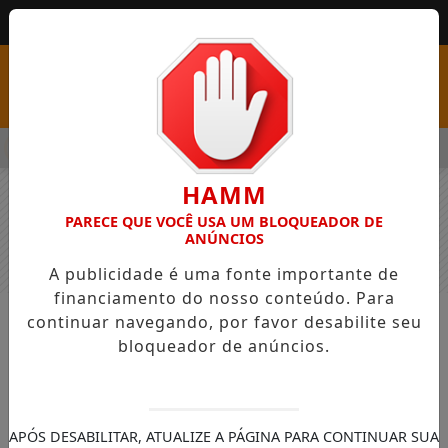
MENU
S COM VAGAS EM SEIS FUNÇÕES E SALÁRIOS QUE CHEGAM A R$
HAMM
PARECE QUE VOCÊ USA UM BLOQUEADOR DE
ANÚNCIOS
A publicidade é uma fonte importante de
financiamento do nosso conteúdo. Para
continuar navegando, por favor desabilite seu
NOTÍCIAS
GERAL
bloqueador de anúncios.
Em abril, Palmas será sede da 4ª
Etapa da Copa Oeste MTB
A organização aguarda mais de 300 atletas
APÓS DESABILITAR, ATUALIZE A PÁGINA PARA CONTINUAR SUA
de 50 cidades. Para a categoria Pró, será