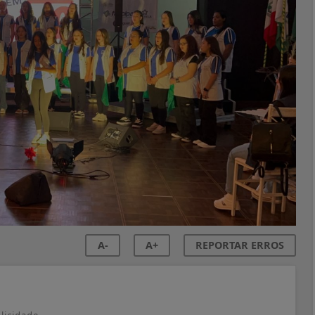
A-
A+
REPORTAR ERROS