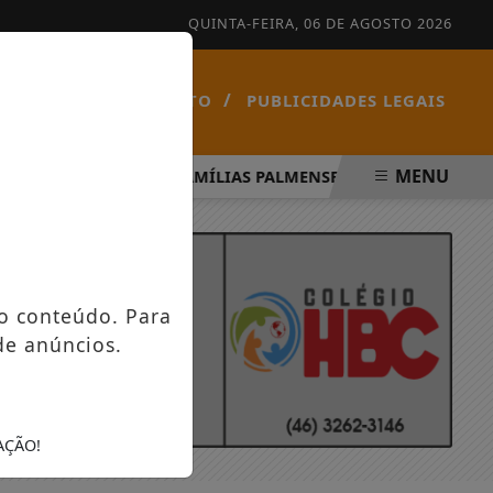
QUINTA-FEIRA, 06 DE AGOSTO 2026
/
/
NOTÍCIAS
CONTATO
PUBLICIDADES LEGAIS
MENU
ITO SANTO
FAMÍLIAS PALMENSES FORAM CONTEMPLADA
o conteúdo. Para
de anúncios.
AÇÃO!