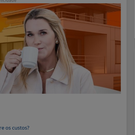
licidade
re os custos?