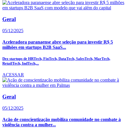
Geral
05/12/2025
Aceleradora paranaense abre seleção para investir R$ 5
milhões em startups B2B SaaS...
Dez startups de HRTech, FinTech, DataTech, SalesTech, MarTech,
RetailTech, IndTech,...
ACESSAR
Geral
05/12/2025
Ação de conscientização mobiliza comunidade no combate à
violência contra a mulher...