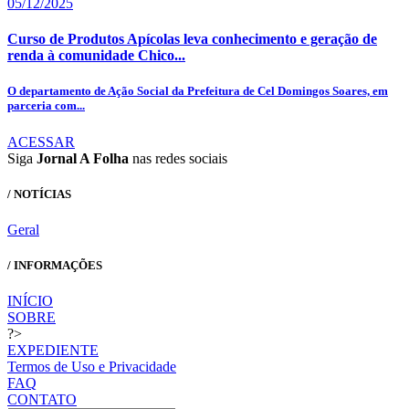
05/12/2025
Curso de Produtos Apícolas leva conhecimento e geração de
renda à comunidade Chico...
O departamento de Ação Social da Prefeitura de Cel Domingos Soares, em
parceria com...
ACESSAR
Siga
Jornal A Folha
nas redes sociais
/ NOTÍCIAS
Geral
/ INFORMAÇÕES
INÍCIO
SOBRE
?>
EXPEDIENTE
Termos de Uso e Privacidade
FAQ
CONTATO