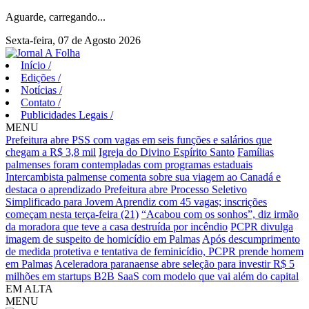
Aguarde, carregando...
Sexta-feira, 07 de Agosto 2026
Início
/
Edições
/
Notícias
/
Contato
/
Publicidades Legais
/
MENU
Prefeitura abre PSS com vagas em seis funções e salários que
chegam a R$ 3,8 mil
Igreja do Divino Espírito Santo
Famílias
palmenses foram contempladas com programas estaduais
Intercambista palmense comenta sobre sua viagem ao Canadá e
destaca o aprendizado
Prefeitura abre Processo Seletivo
Simplificado para Jovem Aprendiz com 45 vagas; inscrições
começam nesta terça-feira (21)
“Acabou com os sonhos”, diz irmão
da moradora que teve a casa destruída por incêndio
PCPR divulga
imagem de suspeito de homicídio em Palmas
Após descumprimento
de medida protetiva e tentativa de feminicídio, PCPR prende homem
em Palmas
Aceleradora paranaense abre seleção para investir R$ 5
milhões em startups B2B SaaS com modelo que vai além do capital
EM ALTA
MENU